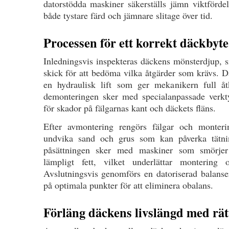
datorstödda maskiner säkerställs jämn viktfördel
både tystare färd och jämnare slitage över tid.
Processen för ett korrekt däckbyte
Inledningsvis inspekteras däckens mönsterdjup, s
skick för att bedöma vilka åtgärder som krävs. D
en hydraulisk lift som ger mekanikern full åtk
demonteringen sker med specialanpassade verk
för skador på fälgarnas kant och däckets fläns.
Efter avmontering rengörs fälgar och monteri
undvika sand och grus som kan påverka tätni
påsättningen sker med maskiner som smörjer
lämpligt fett, vilket underlättar montering 
Avslutningsvis genomförs en datoriserad balanser
på optimala punkter för att eliminera obalans.
Förläng däckens livslängd med rätt