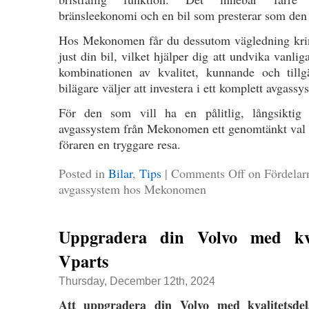
bränsleekonomi och en bil som presterar som den
Hos Mekonomen får du dessutom vägledning krin
just din bil, vilket hjälper dig att undvika vanli
kombinationen av kvalitet, kunnande och till
bilägare väljer att investera i ett komplett avgassy
För den som vill ha en pålitlig, långsiktig 
avgassystem från Mekonomen ett genomtänkt val s
föraren en tryggare resa.
Posted in
Bilar
,
Tips
|
Comments Off
on Fördelarn
avgassystem hos Mekonomen
Uppgradera din Volvo med kval
Vparts
Thursday, December 12th, 2024
Att uppgradera din Volvo med kvalitetsde