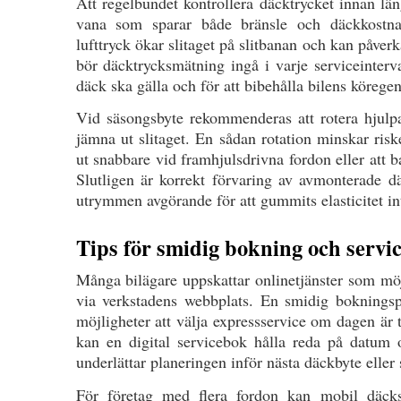
Att regelbundet kontrollera däcktrycket innan lä
vana som sparar både bränsle och däckkostnad
lufttryck ökar slitaget på slitbanan och kan påverk
bör däcktrycksmätning ingå i varje serviceinterva
däck ska gälla och för att bibehålla bilens körege
Vid säsongsbyte rekommenderas att rotera hjulp
jämna ut slitaget. En sådan rotation minskar riske
ut snabbare vid framhjulsdrivna fordon eller att b
Slutligen är korrekt förvaring av avmonterade 
utrymmen avgörande för att gummits elasticitet in
Tips för smidig bokning och servi
Många bilägare uppskattar onlinetjänster som möj
via verkstadens webbplats. En smidig bokningsp
möjligheter att välja expressservice om dagen är t
kan en digital servicebok hålla reda på datum o
underlättar planeringen inför nästa däckbyte eller 
För företag med flera fordon kan mobil däcks