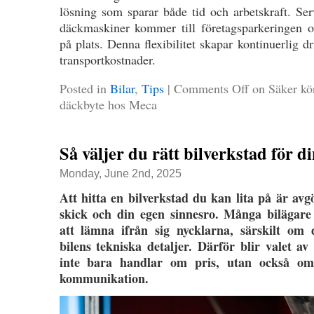
lösning som sparar både tid och arbetskraft. Se
däckmaskiner kommer till företagsparkeringen o
på plats. Denna flexibilitet skapar kontinuerlig d
transportkostnader.
Posted in
Bilar
,
Tips
|
Comments Off
on Säker kör
däckbyte hos Meca
Så väljer du rätt bilverkstad för di
Monday, June 2nd, 2025
Att hitta en bilverkstad du kan lita på är avg
skick och din egen sinnesro. Många bilägare
att lämna ifrån sig nycklarna, särskilt o
bilens tekniska detaljer. Därför blir valet av
inte bara handlar om pris, utan också om 
kommunikation.