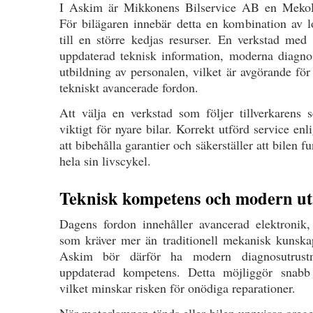
I Askim är Mikkonens Bilservice AB en MekoPa
För bilägaren innebär detta en kombination av l
till en större kedjas resurser. En verkstad med 
uppdaterad teknisk information, moderna diagno
utbildning av personalen, vilket är avgörande fö
tekniskt avancerade fordon.
Att välja en verkstad som följer tillverkarens se
viktigt för nyare bilar. Korrekt utförd service enli
att bibehålla garantier och säkerställer att bilen
hela sin livscykel.
Teknisk kompetens och modern ut
Dagens fordon innehåller avancerad elektronik,
som kräver mer än traditionell mekanisk kunskap
Askim bör därför ha modern diagnosutrust
uppdaterad kompetens. Detta möjliggör snabb 
vilket minskar risken för onödiga reparationer.
När motorlampan tänds eller bilen uppvisar oreg